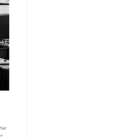
 1er
 »