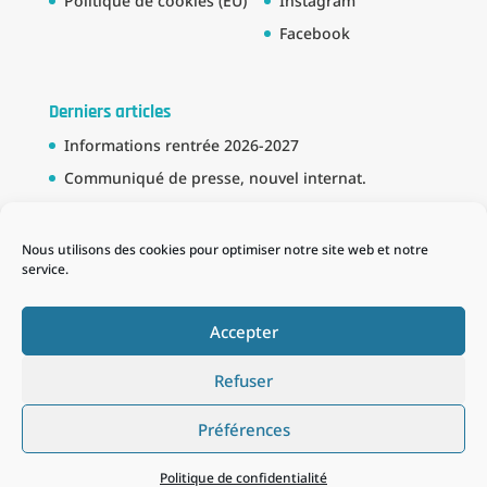
Politique de cookies (EU)
Instagram
Facebook
Derniers articles
Informations rentrée 2026-2027
Communiqué de presse, nouvel internat.
Bourse BTS
Partenariat avec la Marine Nationale
Nous utilisons des cookies pour optimiser notre site web et notre
service.
Schema des formations
Accepter
Refuser
Préférences
Tous droits réservés : ©Lycée Publique Maritime du
Guilvinec 2020 - Réalisation : ©
Agence Sea to sea
Politique de confidentialité