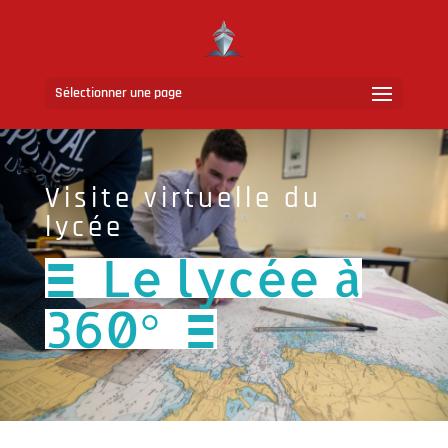
Sélectionner une page
Visite virtuelle du
lycée
Le lycée à
E
360°
E