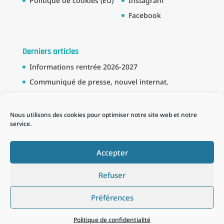
Politique de cookies (EU)
Instagram
Facebook
Derniers articles
Informations rentrée 2026-2027
Communiqué de presse, nouvel internat.
Bourse BTS
Partenariat avec la Marine Nationale
Nous utilisons des cookies pour optimiser notre site web et notre
service.
Schema des formations
Accepter
Refuser
Préférences
Tous droits réservés : ©Lycée Publique Maritime du
Guilvinec 2020 - Réalisation : ©
Agence Sea to sea
Politique de confidentialité