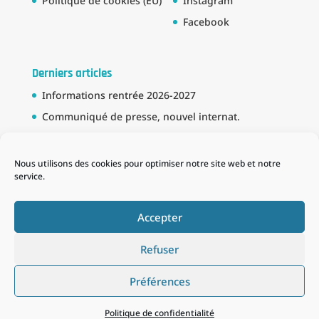
Politique de cookies (EU)
Instagram
Facebook
Derniers articles
Informations rentrée 2026-2027
Communiqué de presse, nouvel internat.
Bourse BTS
Partenariat avec la Marine Nationale
Nous utilisons des cookies pour optimiser notre site web et notre
service.
Schema des formations
Accepter
Refuser
Préférences
Tous droits réservés : ©Lycée Publique Maritime du
Guilvinec 2020 - Réalisation : ©
Agence Sea to sea
Politique de confidentialité