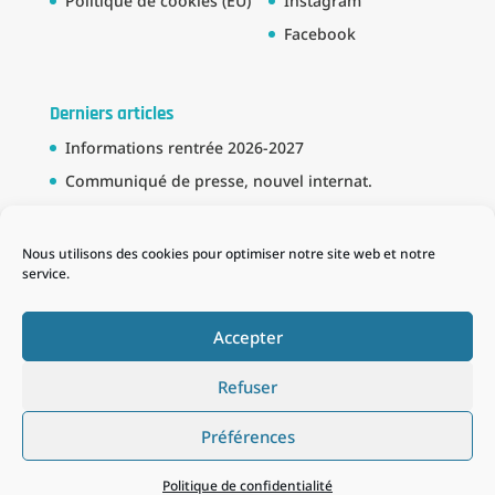
Politique de cookies (EU)
Instagram
Facebook
Derniers articles
Informations rentrée 2026-2027
Communiqué de presse, nouvel internat.
Bourse BTS
Partenariat avec la Marine Nationale
Nous utilisons des cookies pour optimiser notre site web et notre
service.
Schema des formations
Accepter
Refuser
Préférences
Tous droits réservés : ©Lycée Publique Maritime du
Guilvinec 2020 - Réalisation : ©
Agence Sea to sea
Politique de confidentialité